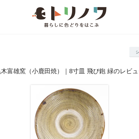
黒木富雄窯（小鹿田焼）｜8寸皿 飛び鉋 緑のレビュ