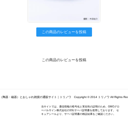
この商品のレビューを投稿
この商品のレビューを投稿
陶器・磁器）とおしゃれ雑貨の通販サイト｜トリノワ Copyright © 2014 トリノワ All Rights Rese
当サイトでは、通信情報の暗号化と実在性の証明のため、GMOグロ
ーバルサイン株式会社のSSLサーバ証明書を使用しております。 セ
キュアシールより、サーバ証明書の検証結果をご確認ください。