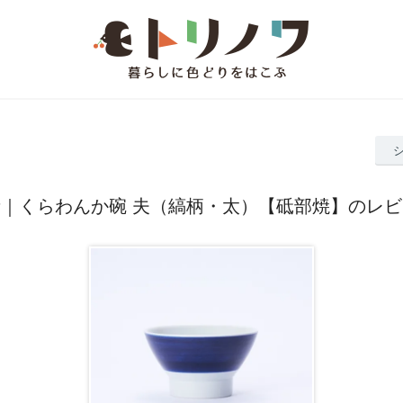
｜くらわんか碗 夫（縞柄・太）【砥部焼】のレ