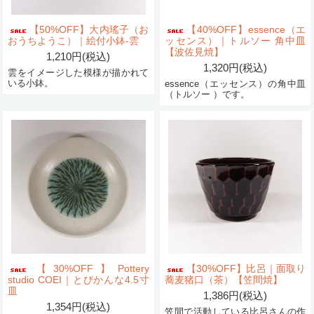
【50%OFF】大内瑤子（お
【40%OFF】essence（エ
おうちようこ）｜絵付小鉢-雲
ッセンス）｜トルソー 角中皿
【波佐見焼】
1,210円(税込)
1,320円(税込)
雲をイメージした模様が描かれて
いる小鉢。
essence（エッセンス）の角中皿
（トルソー ）です。
【30%OFF】Pottery
【30%OFF】比呂｜面取り
studio COEI｜とびかんな4.5寸
蕎麦猪口（茶）【笠間焼】
皿
1,386円(税込)
1,354円(税込)
笠間で活動している比呂さんの作