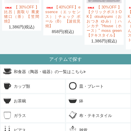
【30%OFF】
【40%OFF】e
【30%OFF】
比呂｜面取り 蕎麦
ssence（エッセン
【クリックポストO
猪口（茶）【笠間
ス）｜チェック ボ
K】otsukiyumi（お
K
焼】
ール（B） 【波佐見
おつき ゆみ）｜ハ
ん
焼】
ンカチ "House（ホ
1,386円(税込)
ース）" moss green
858円(税込)
【テキスタイル】
1,386円(税込)
アイテムで探す
和食器（陶器・磁器）の一覧はこちら
カップ類
皿・プレート
お茶碗
鉢
ガラス
布・テキスタイル
ピアス
雑貨