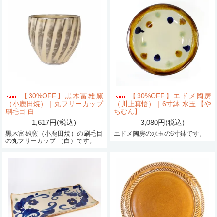
【30%OFF】黒木富雄窯
【30%OFF】エドメ陶房
（小鹿田焼）｜丸フリーカップ
（川上真悟）｜6寸鉢 水玉 【や
刷毛目 白
ちむん】
1,617円(税込)
3,080円(税込)
黒木富雄窯（小鹿田焼）の刷毛目
エドメ陶房の水玉の6寸鉢です。
の丸フリーカップ （白）です。